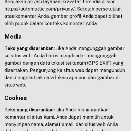
Kebijakan privasi layanan Gravatar tersedia di sini:
https://automattic.com/privacy/. Setelah persetujuan
atas komentar Anda, gambar profil Anda dapat dilihat
oleh publik dalam konteks komentar Anda.
Media
Teks yang disarankan:
Jika Anda mengunggah gambar
ke situs web, Anda harus menghindari mengunggah
gambar dengan data lokasi tertanam (GPS EXIF) yang
disertakan. Pengunjung ke situs web dapat mengunduh
dan mengekstrak data lokasi apa pun dari gambar di
situs web.
Cookies
Teks yang disarankan:
Jika Anda meninggalkan
komentar di situs kami, Anda dapat memilih untuk
menyimpan nama, alamat email, dan situs web Anda