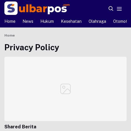
Home
News
Hukum
Kesehatan
Olahraga
Otomotif
Home
Privacy Policy
Shared Berita