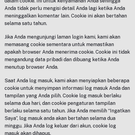
dalam cookie. Ini untuk kenyamanan Anda sehingga
Anda tidak perlu mengisi detail Anda lagi ketika Anda
meninggalkan komentar lain. Cookie ini akan bertahan
selama satu tahun.
Jika Anda mengunjungi laman login kami, kami akan
memasang cookie sementara untuk memastikan
apakah browser Anda menerima cookie. Cookie ini tidak
mengandung data pribadi dan dibuang ketika Anda
menutup browser Anda.
Saat Anda log masuk, kami akan menyiapkan beberapa
cookie untuk menyimpan informasi log masuk Anda dan
tampilan yang Anda pilih. Cookie log masuk berlaku
selama dua hari, dan cookie pengaturan tampilan
berlaku selama satu tahun. Jika Anda memilih “Ingatkan
Saya”, log masuk anda akan bertahan selama dua
minggu. Jika Anda log keluar dari akun, cookie log
masuk akan dihapus.