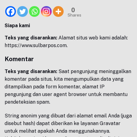
0
Shares
Siapa kami
Teks yang disarankan:
Alamat situs web kami adalah:
https://www.sulbarpos.com.
Komentar
Teks yang disarankan:
Saat pengunjung meninggalkan
komentar pada situs, kita mengumpulkan data yang
ditampilkan pada form komentar, alamat IP
pengunjung dan user agent browser untuk membantu
pendeteksian spam.
String anonim yang dibuat dari alamat email Anda (juga
disebut hash) dapat diberikan ke layanan Gravatar
untuk melihat apakah Anda menggunakannya.