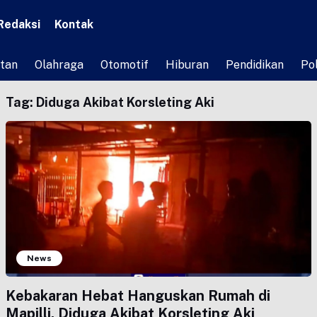
Redaksi
Kontak
tan
Olahraga
Otomotif
Hiburan
Pendidikan
Pol
Tag:
Diduga Akibat Korsleting Aki
News
Kebakaran Hebat Hanguskan Rumah di
Mapilli, Diduga Akibat Korsleting Aki