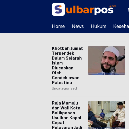
Home
News
Hukum
Keseha
Khotbah Jumat
Terpendek
Dalam Sejarah
Islam
Diucapkan
Oleh
Cendekiawan
Palestina
Uncategorized
Raja Mamuju
dan Wali Kota
Balikpapan
Usulkan Kapal
Cepat,
Pelayaran Jadi