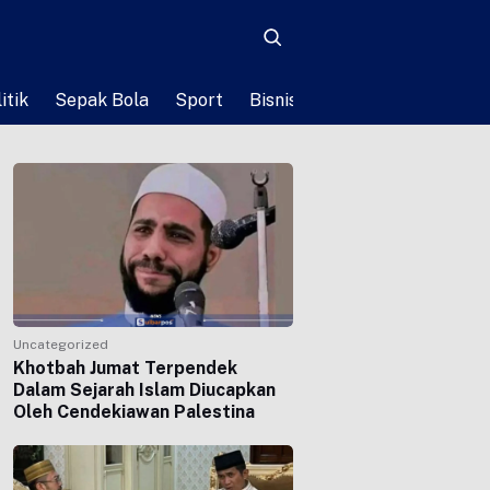
itik
Sepak Bola
Sport
Bisnis
Teknologi
Life St
Uncategorized
Khotbah Jumat Terpendek
Dalam Sejarah Islam Diucapkan
Oleh Cendekiawan Palestina