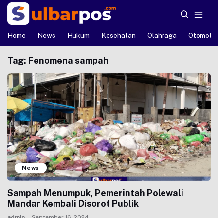
Home
News
Hukum
Kesehatan
Olahraga
Otomotif
Tag:
Fenomena sampah
News
Sampah Menumpuk, Pemerintah Polewali
Mandar Kembali Disorot Publik
admin
September 16, 2024