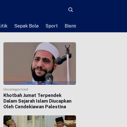
itik
Sepak Bola
Sport
Bisnis
Teknologi
Life St
Uncategorized
Khotbah Jumat Terpendek
Dalam Sejarah Islam Diucapkan
Oleh Cendekiawan Palestina