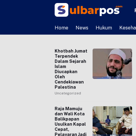
Home
News
Hukum
Keseha
Khotbah Jumat
Terpendek
Dalam Sejarah
Islam
Diucapkan
Oleh
Cendekiawan
Palestina
Uncategorized
Raja Mamuju
dan Wali Kota
Balikpapan
Usulkan Kapal
Cepat,
Pelayaran Jadi