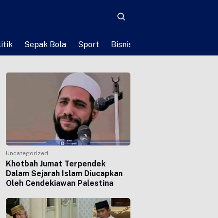
itik
Sepak Bola
Sport
Bisnis
Teknologi
Life St
Uncategorized
Khotbah Jumat Terpendek
Dalam Sejarah Islam Diucapkan
Oleh Cendekiawan Palestina