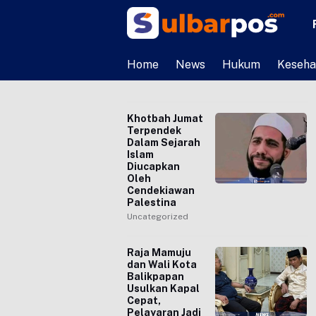
Home
News
Hukum
Keseha
Khotbah Jumat
Terpendek
Dalam Sejarah
Islam
Diucapkan
Oleh
Cendekiawan
Palestina
Uncategorized
Raja Mamuju
dan Wali Kota
Balikpapan
Usulkan Kapal
Cepat,
Pelayaran Jadi