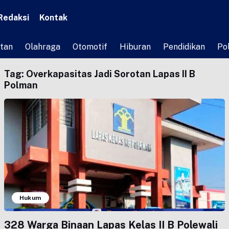
Redaksi
Kontak
tan
Olahraga
Otomotif
Hiburan
Pendidikan
Pol
Tag:
Overkapasitas Jadi Sorotan Lapas II B
Polman
Hukum
328 Warga Binaan Lapas Kelas II B Polewali