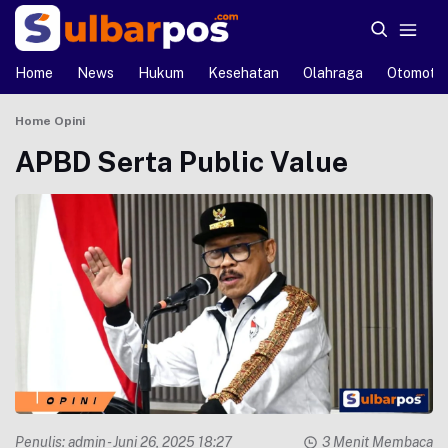
Home
News
Hukum
Kesehatan
Olahraga
Otomotif
Home
Opini
APBD Serta Public Value
Penulis:
admin
- Juni 26, 2025 18:27
3 Menit Membaca