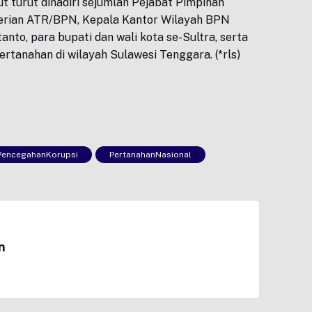
t turut dihadiri sejumlah Pejabat Pimpinan
erian ATR/BPN, Kepala Kantor Wilayah BPN
tanto, para bupati dan wali kota se-Sultra, serta
rtanahan di wilayah Sulawesi Tenggara. (*rls)
PencegahanKorupsi
PertanahanNasional
n