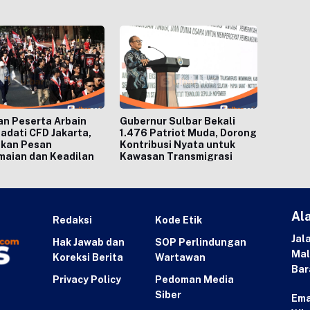
n Peserta Arbain
Gubernur Sulbar Bekali
adati CFD Jakarta,
1.476 Patriot Muda, Dorong
kan Pesan
Kontribusi Nyata untuk
maian dan Keadilan
Kawasan Transmigrasi
Al
Redaksi
Kode Etik
Jal
Hak Jawab dan
SOP Perlindungan
Mal
Koreksi Berita
Wartawan
Bar
Privacy Policy
Pedoman Media
Siber
Ema