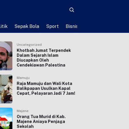
itik
Sepak Bola
Sport
Bisnis
Teknologi
Life St
Uncategorized
Khotbah Jumat Terpendek
Dalam Sejarah Islam
Diucapkan Oleh
Cendekiawan Palestina
Mamuju
Raja Mamuju dan Wali Kota
Balikpapan Usulkan Kapal
Cepat, Pelayaran Jadi 7 Jam!
Majene
Orang Tua Murid di Kab.
Majene Aniaya Penjaga
Sekolah