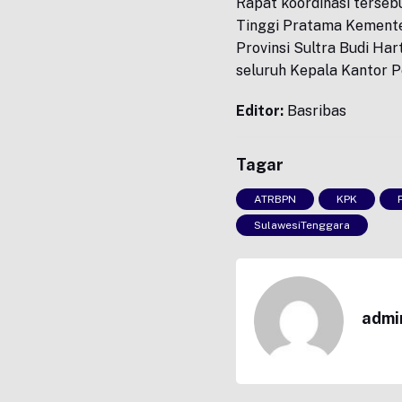
Rapat koordinasi tersebu
Tinggi Pratama Kement
Provinsi Sultra Budi Har
seluruh Kepala Kantor Pe
Editor:
Basribas
Tagar
ATRBPN
KPK
SulawesiTenggara
admi