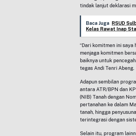
tindak lanjut deklarasi m
Baca Juga
RSUD Sulb
Kelas Rawat Inap St
“Dari komitmen ini saya 
menjaga komitmen bersam
baiknya untuk pencegaha
tegas Andi Tenri Abeng.
Adapun sembilan progra
antara ATR/BPN dan KPK 
(NIB) Tanah dengan Nomo
pertanahan ke dalam Ma
tanah, hingga penyusun
terintegrasi dengan sist
Selain itu, program lai