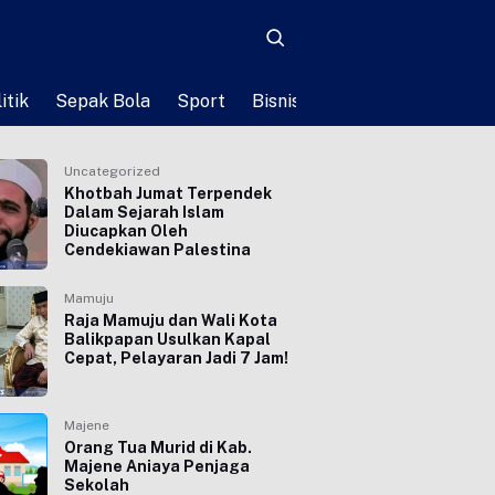
itik
Sepak Bola
Sport
Bisnis
Teknologi
Life St
Uncategorized
Khotbah Jumat Terpendek
Dalam Sejarah Islam
Diucapkan Oleh
Cendekiawan Palestina
Mamuju
Raja Mamuju dan Wali Kota
Balikpapan Usulkan Kapal
Cepat, Pelayaran Jadi 7 Jam!
Majene
Orang Tua Murid di Kab.
Majene Aniaya Penjaga
Sekolah