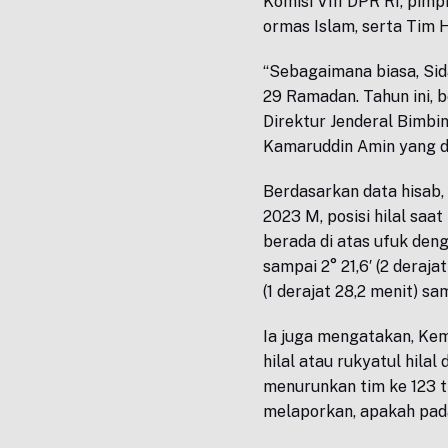
Komisi VIII DPR RI, pim
ormas Islam, serta Tim
“Sebagaimana biasa, Sid
29 Ramadan. Tahun ini, 
Direktur Jenderal Bimb
Kamaruddin Amin yang d
Berdasarkan data hisab,
2023 M, posisi hilal saa
berada di atas ufuk deng
sampai 2° 21,6′ (2 deraja
(1 derajat 28,2 menit) sa
Ia juga mengatakan, K
hilal atau rukyatul hila
menurunkan tim ke 123 ti
melaporkan, apakah pada h