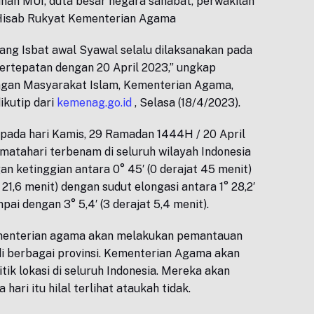
pinan MUI, duta besar negara sahabat, perwakilan
 Hisab Rukyat Kementerian Agama
ang Isbat awal Syawal selalu dilaksanakan pada
bertepatan dengan 20 April 2023,” ungkap
ingan Masyarakat Islam, Kementerian Agama,
ikutip dari
kemenag.go.id
, Selasa (18/4/2023).
 pada hari Kamis, 29 Ramadan 1444H / 20 April
t matahari terbenam di seluruh wilayah Indonesia
an ketinggian antara 0° 45′ (0 derajat 45 menit)
t 21,6 menit) dengan sudut elongasi antara 1° 28,2′
mpai dengan 3° 5,4′ (3 derajat 5,4 menit).
ementerian agama akan melakukan pemantauan
l di berbagai provinsi. Kementerian Agama akan
tik lokasi di seluruh Indonesia. Mereka akan
ari itu hilal terlihat ataukah tidak.