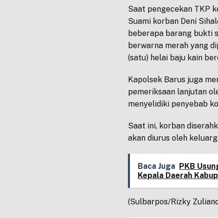
Saat pengecekan TKP kej
Suami korban Deni Sihal
beberapa barang bukti se
berwarna merah yang dip
(satu) helai baju kain be
Kapolsek Barus juga me
pemeriksaan lanjutan ol
menyelidiki penyebab ko
Saat ini, korban disera
akan diurus oleh keluarg
Baca Juga
PKB Usung
Kepala Daerah Kabup
(Sulbarpos/Rizky Zulian