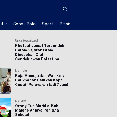
itik
Sepak Bola
Sport
Bisnis
Teknologi
Life St
Uncategorized
Khotbah Jumat Terpendek
Dalam Sejarah Islam
Diucapkan Oleh
Cendekiawan Palestina
Mamuju
Raja Mamuju dan Wali Kota
Balikpapan Usulkan Kapal
Cepat, Pelayaran Jadi 7 Jam!
Majene
Orang Tua Murid di Kab.
Majene Aniaya Penjaga
Sekolah