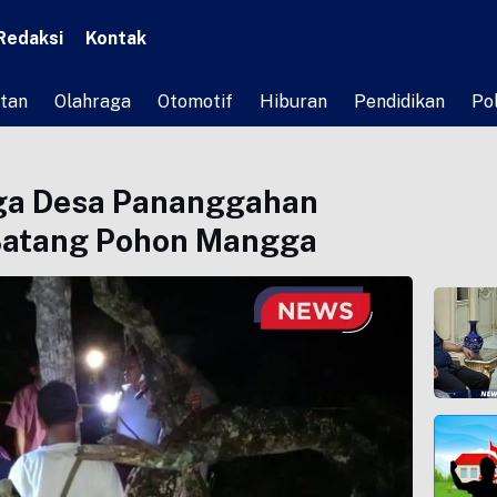
Redaksi
Kontak
tan
Olahraga
Otomotif
Hiburan
Pendidikan
Pol
ga Desa Pananggahan
 Batang Pohon Mangga