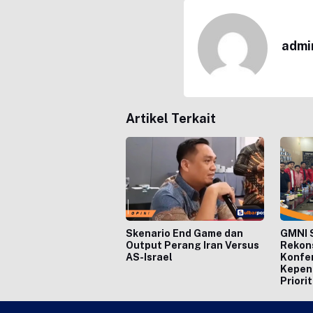
admi
Artikel Terkait
Skenario End Game dan
GMNI S
Output Perang Iran Versus
Rekons
AS-Israel
Konfer
Kepen
Priori