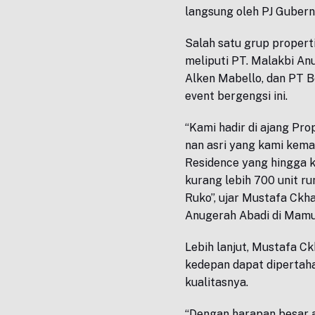
langsung oleh PJ Gubern
Salah satu grup propert
meliputi PT. Malakbi An
Alken Mabello, dan PT B
event bergengsi ini.
“Kami hadir di ajang Pr
nan asri yang kami kem
Residence yang hingga k
kurang lebih 700 unit ru
Ruko”, ujar Mustafa Ckh
Anugerah Abadi di Mamuj
Lebih lanjut, Mustafa C
kedepan dapat dipertaha
kualitasnya.
“Dengan harapan besar 