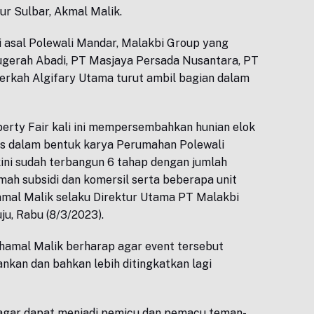
ur Sulbar, Akmal Malik.
i asal Polewali Mandar, Malakbi Group yang
ugerah Abadi, PT Masjaya Persada Nusantara, PT
erkah Algifary Utama turut ambil bagian dalam
operty Fair kali ini mempersembahkan hunian elok
as dalam bentuk karya Perumahan Polewali
ini sudah terbangun 6 tahap dengan jumlah
mah subsidi dan komersil serta beberapa unit
amal Malik selaku Direktur Utama PT Malakbi
u, Rabu (8/3/2023).
khamal Malik berharap agar event tersebut
nkan dan bahkan lebih ditingkatkan lagi
agar dapat menjadi pemicu dan pemacu teman-