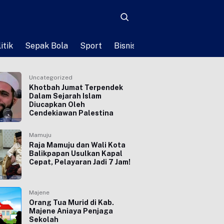
itik
Sepak Bola
Sport
Bisnis
Teknologi
Life St
Uncategorized
Khotbah Jumat Terpendek
Dalam Sejarah Islam
Diucapkan Oleh
Cendekiawan Palestina
Mamuju
Raja Mamuju dan Wali Kota
Balikpapan Usulkan Kapal
Cepat, Pelayaran Jadi 7 Jam!
Majene
Orang Tua Murid di Kab.
Majene Aniaya Penjaga
Sekolah