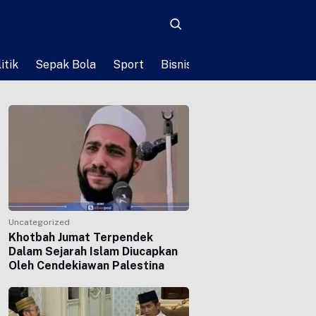
itik
Sepak Bola
Sport
Bisnis
Teknologi
Life St
Uncategorized
Khotbah Jumat Terpendek
Dalam Sejarah Islam Diucapkan
Oleh Cendekiawan Palestina