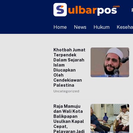
Home
News
Hukum
Keseha
Khotbah Jumat
Terpendek
Dalam Sejarah
Islam
Diucapkan
Oleh
Cendekiawan
Palestina
Uncategorized
Raja Mamuju
dan Wali Kota
Balikpapan
Usulkan Kapal
Cepat,
Pelayaran Jadi