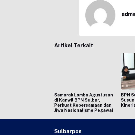
admi
Artikel Terkait
Semarak Lomba Agustusan
BPN S
di Kanwil BPN Sulbar,
Susun 
Perkuat Kebersamaan dan
Kinerj
Jiwa Nasionalisme Pegawai
Sulbarpos