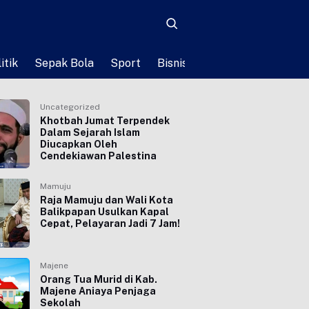
itik
Sepak Bola
Sport
Bisnis
Teknologi
Life St
Uncategorized
Khotbah Jumat Terpendek
Dalam Sejarah Islam
Diucapkan Oleh
Cendekiawan Palestina
Mamuju
Raja Mamuju dan Wali Kota
Balikpapan Usulkan Kapal
Cepat, Pelayaran Jadi 7 Jam!
Majene
Orang Tua Murid di Kab.
Majene Aniaya Penjaga
Sekolah