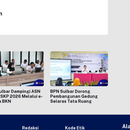
n
ulbar Dampingi ASN
BPN Sulbar Dorong
SKP 2026 Melalui e-
Pembangunan Gedung
a BKN
Selaras Tata Ruang
Al
Redaksi
Kode Etik