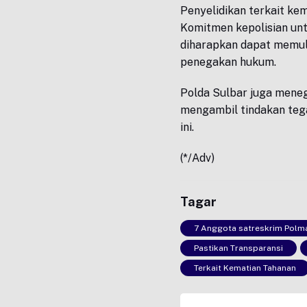
Penyelidikan terkait kem
Komitmen kepolisian unt
diharapkan dapat memu
penegakan hukum.
Polda Sulbar juga mene
mengambil tindakan teg
ini.
(*/Adv)
Tagar
7 Anggota satreskrim Polm
Pastikan Transparansi
Terkait Kematian Tahanan