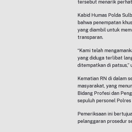
tersebut menarik perhati
Kabid Humas Polda Sul
bahwa penempatan khusus
yang diambil untuk mema
transparan.
“Kami telah mengamanka
yang diduga terlibat lan
ditempatkan di patsus,”
Kematian RN di dalam se
masyarakat, yang menun
Bidang Profesi dan Pen
sepuluh personel Polres 
Pemeriksaan ini bertuju
pelanggaran prosedur s