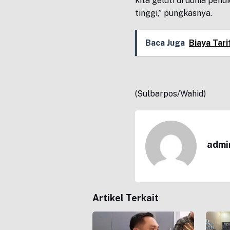
kita geluti di dunia pen
tinggi,” pungkasnya.
Baca Juga
Biaya Tari
(Sulbarpos/Wahid)
admi
Artikel Terkait