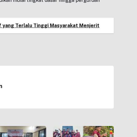
didikan mulai tingkat dasar hingga perguruan
f yang Terlalu Tinggi Masyarakat Menjerit
n