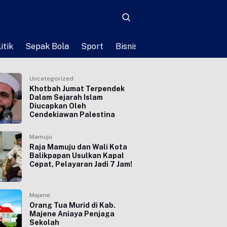
itik
Sepak Bola
Sport
Bisnis
Teknologi
Life St
Uncategorized
Khotbah Jumat Terpendek
Dalam Sejarah Islam
Diucapkan Oleh
Cendekiawan Palestina
Mamuju
Raja Mamuju dan Wali Kota
Balikpapan Usulkan Kapal
Cepat, Pelayaran Jadi 7 Jam!
Majene
Orang Tua Murid di Kab.
Majene Aniaya Penjaga
Sekolah