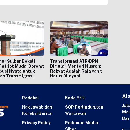
ur Sulbar Bekali
Transformasi ATR/BPN
Patriot Muda, Dorong
Dimulai, Menteri Nusron:
busi Nyata untuk
Rakyat Adalah Raja yang
an Transmigrasi
Harus Dilayani
Al
Redaksi
Kode Etik
Jal
Hak Jawab dan
SOP Perlindungan
Mal
Koreksi Berita
Wartawan
Bar
Privacy Policy
Pedoman Media
Siber