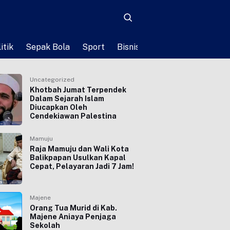
itik
Sepak Bola
Sport
Bisnis
Teknologi
Life St
Uncategorized
Khotbah Jumat Terpendek
Dalam Sejarah Islam
Diucapkan Oleh
Cendekiawan Palestina
Mamuju
Raja Mamuju dan Wali Kota
Balikpapan Usulkan Kapal
Cepat, Pelayaran Jadi 7 Jam!
Majene
Orang Tua Murid di Kab.
Majene Aniaya Penjaga
Sekolah