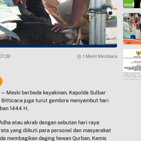
 07:39
1 Menit Membaca
u
— Meski berbeda keyakinan, Kapolda Sulbar
 I. Bitticaca juga turut gembira menyambut hari
rban 1444 H.
 Adha atau akrab dengan sebutan hari raya
rata yang diikuti para personel dan masyarakat
olda membagikan daging hewan Qurban, Kamis