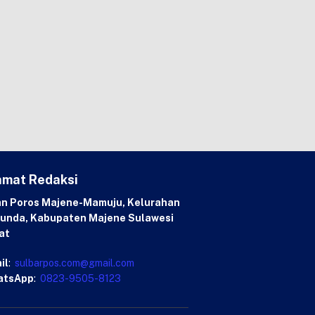
amat Redaksi
an Poros Majene-Mamuju, Kelurahan
unda, Kabupaten Majene Sulawesi
at
il
:
sulbarpos.com@gmail.com
atsApp
:
0823-9505-8123