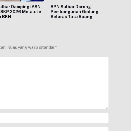
ulbar Dampingi ASN
BPN Sulbar Dorong
SKP 2026 Melalui e-
Pembangunan Gedung
a BKN
Selaras Tata Ruang
kan.
Ruas yang wajib ditandai
*