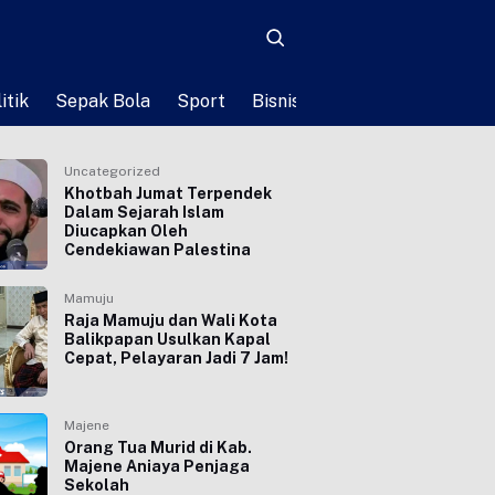
itik
Sepak Bola
Sport
Bisnis
Teknologi
Life St
Uncategorized
Khotbah Jumat Terpendek
Dalam Sejarah Islam
Diucapkan Oleh
Cendekiawan Palestina
Mamuju
Raja Mamuju dan Wali Kota
Balikpapan Usulkan Kapal
Cepat, Pelayaran Jadi 7 Jam!
Majene
Orang Tua Murid di Kab.
Majene Aniaya Penjaga
Sekolah