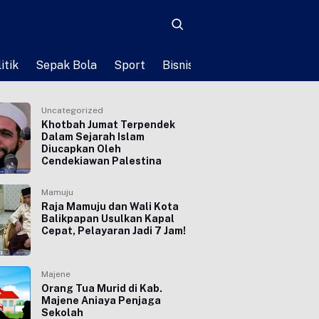
itik
Sepak Bola
Sport
Bisnis
Teknologi
Life St
Uncategorized
Khotbah Jumat Terpendek
Dalam Sejarah Islam
Diucapkan Oleh
Cendekiawan Palestina
Mamuju
Raja Mamuju dan Wali Kota
Balikpapan Usulkan Kapal
Cepat, Pelayaran Jadi 7 Jam!
Majene
Orang Tua Murid di Kab.
Majene Aniaya Penjaga
Sekolah