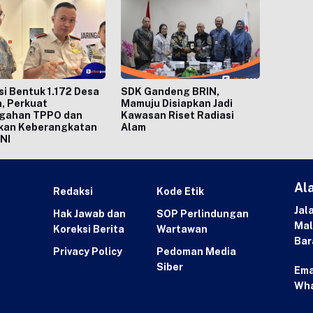
si Bentuk 1.172 Desa
SDK Gandeng BRIN,
, Perkuat
Mamuju Disiapkan Jadi
gahan TPPO dan
Kawasan Riset Radiasi
kan Keberangkatan
Alam
NI
Al
Redaksi
Kode Etik
Jal
Hak Jawab dan
SOP Perlindungan
Mal
Koreksi Berita
Wartawan
Bar
Privacy Policy
Pedoman Media
Siber
Ema
Wh