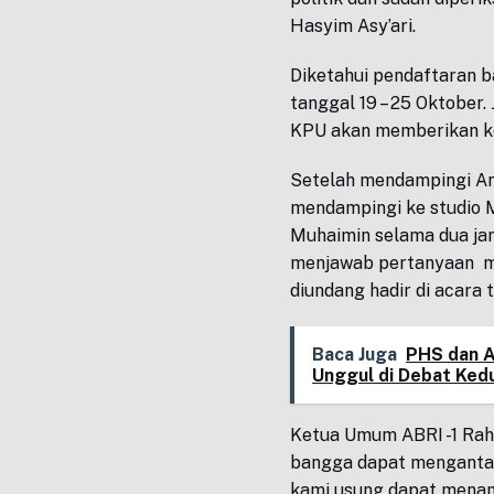
Hasyim Asy’ari.
Diketahui pendaftaran b
tanggal 19 – 25 Oktober
KPU akan memberikan k
Setelah mendampingi An
mendampingi ke studio M
Muhaimin selama dua jam
menjawab pertanyaan ma
diundang hadir di acara 
Baca Juga
PHS dan 
Unggul di Debat Ked
Ketua Umum ABRI -1 Ra
bangga dapat menganta
kami usung dapat menang 