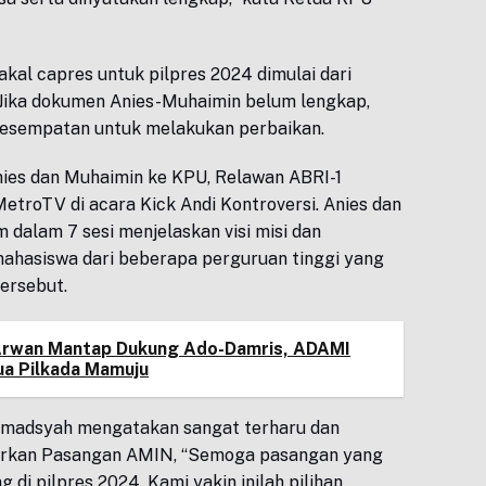
akal capres untuk pilpres 2024 dimulai dari
. Jika dokumen Anies-Muhaimin belum lengkap,
esempatan untuk melakukan perbaikan.
ies dan Muhaimin ke KPU, Relawan ABRI-1
etroTV di acara Kick Andi Kontroversi. Anies dan
 dalam 7 sesi menjelaskan visi misi dan
hasiswa dari beberapa perguruan tinggi yang
tersebut.
Arwan Mantap Dukung Ado-Damris, ADAMI
ua Pilkada Mamuju
hmadsyah mengatakan sangat terharu dan
rkan Pasangan AMIN, “Semoga pasangan yang
di pilpres 2024. Kami yakin inilah pilihan