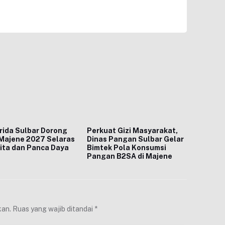
ida Sulbar Dorong
Perkuat Gizi Masyarakat,
Majene 2027 Selaras
Dinas Pangan Sulbar Gelar
ita dan Panca Daya
Bimtek Pola Konsumsi
Pangan B2SA di Majene
kan.
Ruas yang wajib ditandai
*