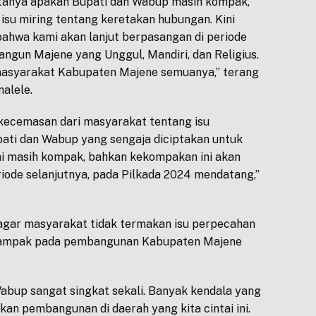
tanya apakah Bupati dan Wabup masih kompak,
 isu miring tentang keretakan hubungan. Kini
ahwa kami akan lanjut berpasangan di periode
gun Majene yang Unggul, Mandiri, dan Religius.
asyarakat Kabupaten Majene semuanya,” terang
alele.
a kecemasan dari masyarakat tentang isu
ati dan Wabup yang sengaja diciptakan untuk
mi masih kompak, bahkan kekompakan ini akan
riode selanjutnya, pada Pilkada 2024 mendatang,”
 agar masyarakat tidak termakan isu perpecahan
dampak pada pembangunan Kabupaten Majene
abup sangat singkat sekali. Banyak kendala yang
kan pembangunan di daerah yang kita cintai ini.