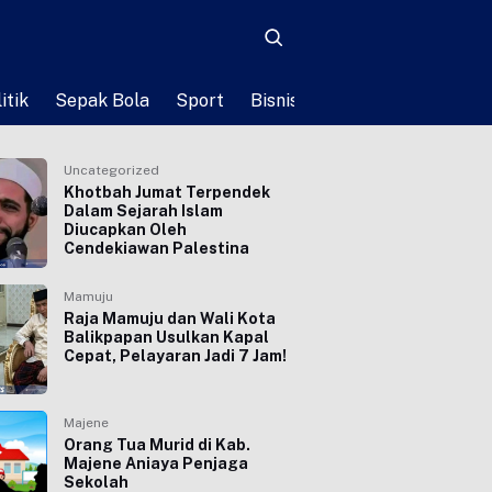
itik
Sepak Bola
Sport
Bisnis
Teknologi
Life St
Uncategorized
Khotbah Jumat Terpendek
Dalam Sejarah Islam
Diucapkan Oleh
Cendekiawan Palestina
Mamuju
Raja Mamuju dan Wali Kota
Balikpapan Usulkan Kapal
Cepat, Pelayaran Jadi 7 Jam!
Majene
Orang Tua Murid di Kab.
Majene Aniaya Penjaga
Sekolah