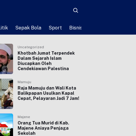
itik
Sepak Bola
Sport
Bisnis
Teknologi
Life St
Uncategorized
Khotbah Jumat Terpendek
Dalam Sejarah Islam
Diucapkan Oleh
Cendekiawan Palestina
Mamuju
Raja Mamuju dan Wali Kota
Balikpapan Usulkan Kapal
Cepat, Pelayaran Jadi 7 Jam!
Majene
Orang Tua Murid di Kab.
Majene Aniaya Penjaga
Sekolah