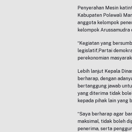
Penyerahan Mesin katint
Kabupaten Polewali Man
anggota kelompok pener
kelompok Arussamudra 
“Kegiatan yang bersumbe
legislatif,Partai demok
perekonomian masyarakat
Lebih lanjut Kepala Din
berharap, dengan adany
bertanggung jawab untu
yang diterima tidak bol
kepada pihak lain yang 
“Saya berharap agar ban
maksimal, tidak boleh d
penerima, serta penggu