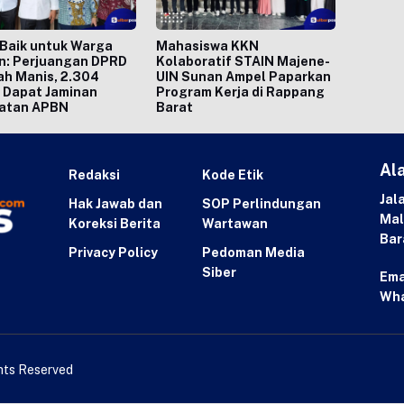
Baik untuk Warga
Mahasiswa KKN
n: Perjuangan DPRD
Kolaboratif STAIN Majene-
h Manis, 2.304
UIN Sunan Ampel Paparkan
 Dapat Jaminan
Program Kerja di Rappang
atan APBN
Barat
Al
Redaksi
Kode Etik
Jal
Hak Jawab dan
SOP Perlindungan
Mal
Koreksi Berita
Wartawan
Bar
Privacy Policy
Pedoman Media
Siber
Ema
Wh
ghts Reserved