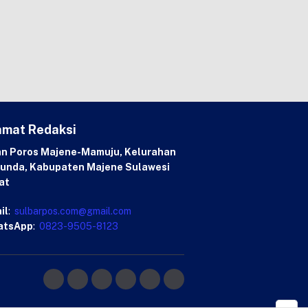
amat Redaksi
an Poros Majene-Mamuju, Kelurahan
unda, Kabupaten Majene Sulawesi
at
il
:
sulbarpos.com@gmail.com
atsApp
:
0823-9505-8123