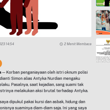
2023 14:54
2 Menit Membaca
a
— Korban penganiayaan oleh istri oknum polisi
ianti Simon alias Antyka Nurdian mengaku
laku. Pasalnya, saat kejadian, sang suami tak
istrinya melakukan aksi brutal terhadap Antyka.
saya dipukul pakai kursi dan asbak, hidung dan
ironisnya suaminya diam-diam saja. Ini yang saya