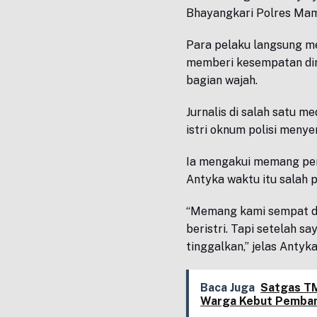
Bhayangkari Polres Ma
Para pelaku langsung m
memberi kesempatan diri
bagian wajah.
Jurnalis di salah satu m
istri oknum polisi meny
Ia mengakui memang per
Antyka waktu itu salah 
“Memang kami sempat de
beristri. Tapi setelah sa
tinggalkan,” jelas Antyka
Baca Juga
Satgas T
Warga Kebut Pemban