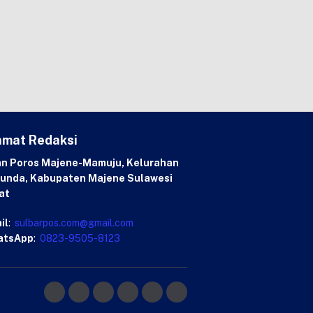
amat Redaksi
an Poros Majene-Mamuju, Kelurahan
unda, Kabupaten Majene Sulawesi
at
il
:
sulbarpos.com@gmail.com
atsApp
:
0823-9505-8123