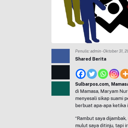
Penulis:
admin
- Oktober 31, 
Shared Berita
Sulbarpos.com, Mamas
di Mamasa, Maryam Nurd
menyesali sikap suami pe
berbuat apa-apa ketika 
“Rambut saya dijambak, 
mulut saya ditinju, tapi 