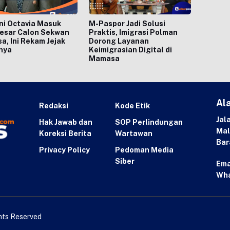
ni Octavia Masuk
M-Paspor Jadi Solusi
Besar Calon Sekwan
Praktis, Imigrasi Polman
, Ini Rekam Jejak
Dorong Layanan
nya
Keimigrasian Digital di
Mamasa
Al
Redaksi
Kode Etik
Jal
Hak Jawab dan
SOP Perlindungan
Mal
Koreksi Berita
Wartawan
Bar
Privacy Policy
Pedoman Media
Siber
Ema
Wh
ghts Reserved