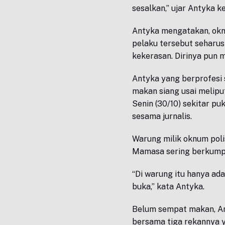
sesalkan,” ujar Antyka 
Antyka mengatakan, oknu
pelaku tersebut seharus
kekerasan. Dirinya pun m
Antyka yang berprofesi 
makan siang usai melip
Senin (30/10) sekitar p
sesama jurnalis.
Warung milik oknum pol
Mamasa sering berkump
“Di warung itu hanya ad
buka,” kata Antyka.
Belum sempat makan, Ant
bersama tiga rekannya 