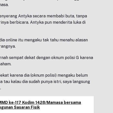
masa.
enyerang Antyka secara membabi buta, tanpa
nya berbicara. Antyka pun menderita luka di
edia online itu mengaku tak tahu menahu alasan
erangnya.
nah sempat dekat dengan oknum polisi G karena
paham.
kat karena dia (oknum polisi) mengaku belum
ya tau kalau dia sudah punya istri, saya langsung
.
MMD ke-117 Kodim 1428/Mamasa bersama
gunan Sasaran Fisik