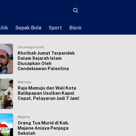
itik
Sepak Bola
Sport
Bisnis
Teknologi
Life St
Uncategorized
Khotbah Jumat Terpendek
Dalam Sejarah Islam
Diucapkan Oleh
Cendekiawan Palestina
Mamuju
Raja Mamuju dan Wali Kota
Balikpapan Usulkan Kapal
Cepat, Pelayaran Jadi 7 Jam!
Majene
Orang Tua Murid di Kab.
Majene Aniaya Penjaga
Sekolah