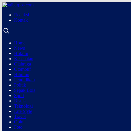
Redaksi
Kontak
Home
News
Hukum
Kesehatan
Olahraga
Otomotif
Hiburan
Pendidikan
Politik
Sepak Bola
Sport
Bisnis
Teknologi
Life Style
Travel
Opini
Foto