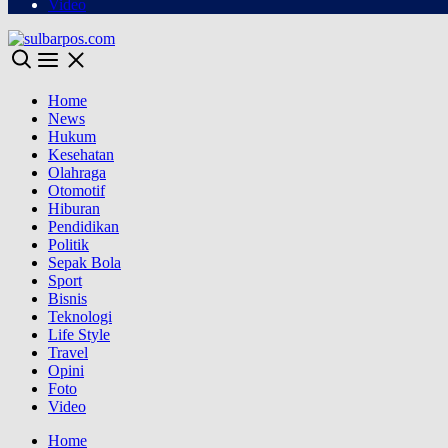
Video
Home
News
Hukum
Kesehatan
Olahraga
Otomotif
Hiburan
Pendidikan
Politik
Sepak Bola
Sport
Bisnis
Teknologi
Life Style
Travel
Opini
Foto
Video
Home