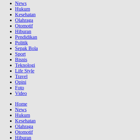
News
Hukum
Kesehatan
Olahraga
Otomotif
Hiburan
Pendidikan
Politik
Sepak Bola
Sport
Bisnis
Teknologi
Life Style
Travel
Opini
Foto
Video
Home
News
Hukum
Kesehatan
Olahraga
Otomotif
Hiburan