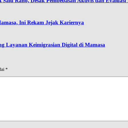
A Salu Rano, Desak Pembebasan Aktivis dan Evaluas
amasa, Ini Rekam Jejak Kariernya
ong Layanan Keimigrasian Digital di Mamasa
dai
*