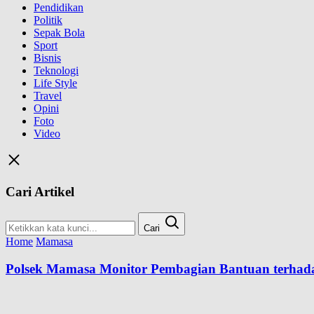
Pendidikan
Politik
Sepak Bola
Sport
Bisnis
Teknologi
Life Style
Travel
Opini
Foto
Video
Cari Artikel
Cari
Home
Mamasa
Polsek Mamasa Monitor Pembagian Bantuan terhad