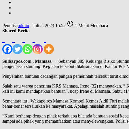
Penulis:
admin
- Juli 2, 2023 15:52
1 Menit Membaca
Shared Berita
Sulbarpos.com , Mamasa
— Sebanyak 885 Keluarga Risiko Stuntin
pengentasan stunting. Kegiatan tersebut dilaksanakan di Kantor Pos
Penyerahan bantuan cadangan pangan pemerintah tersebut turut dimo
Salah satu warga penerima KRS Mamasa, Irene (32) mengatakan, ” Kam
kali ini kami mendapatkan bantuan”, ucap Irene di Mamasa, Sabtu (1/
Sementara itu , Wakapolres Mamasa Kompol Kemas Aidil Fitri melal
benar-benar tersalurkan ke masyarakat. Apalagi masalah stunting sa
“Kami berharap dengan pihak terkait apa bila ada bantuan sosial kepa
sampai ada pihak yang memanfaatkan atau menyelewengkan. Polisi s