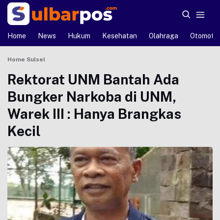
Home
News
Hukum
Kesehatan
Olahraga
Otomotif
Home
Sulsel
Rektorat UNM Bantah Ada
Bungker Narkoba di UNM,
Warek III : Hanya Brangkas
Kecil