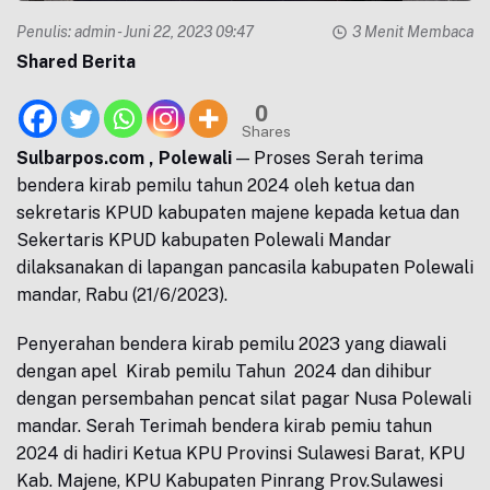
Penulis:
admin
- Juni 22, 2023 09:47
3 Menit Membaca
Shared Berita
0
Shares
Sulbarpos.com , Polewali
— Proses Serah terima
bendera kirab pemilu tahun 2024 oleh ketua dan
sekretaris KPUD kabupaten majene kepada ketua dan
Sekertaris KPUD kabupaten Polewali Mandar
dilaksanakan di lapangan pancasila kabupaten Polewali
mandar, Rabu (21/6/2023).
Penyerahan bendera kirab pemilu 2023 yang diawali
dengan apel Kirab pemilu Tahun 2024 dan dihibur
dengan persembahan pencat silat pagar Nusa Polewali
mandar. Serah Terimah bendera kirab pemiu tahun
2024 di hadiri Ketua KPU Provinsi Sulawesi Barat, KPU
Kab. Majene, KPU Kabupaten Pinrang Prov.Sulawesi