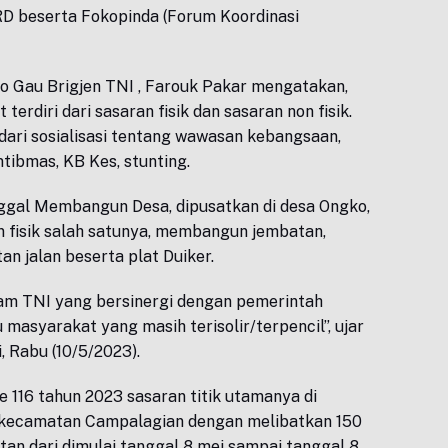
RD beserta Fokopinda (Forum Koordinasi
o Gau Brigjen TNI , Farouk Pakar mengatakan,
erdiri dari sasaran fisik dan sasaran non fisik.
i dari sosialisasi tentang wawasan kebangsaan,
ibmas, KB Kes, stunting.
gal Membangun Desa, dipusatkan di desa Ongko,
 fisik salah satunya, membangun jembatan,
n jalan beserta plat Duiker.
am TNI yang bersinergi dengan pemerintah
asyarakat yang masih terisolir/terpencil”, ujar
, Rabu (10/5/2023).
116 tahun 2023 sasaran titik utamanya di
 kecamatan Campalagian dengan melibatkan 150
tan dari dimulai tanggal 8 mei sampai tanggal 8