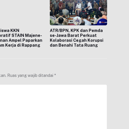
iswa KKN
ATR/BPN, KPK dan Pemda
ratif STAIN Majene-
se-Jawa Barat Perkuat
unan Ampel Paparkan
Kolaborasi Cegah Korupsi
m Kerja di Rappang
dan Benahi Tata Ruang
kan.
Ruas yang wajib ditandai
*