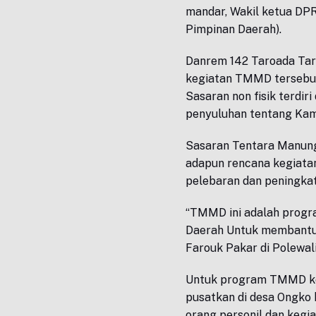
mandar, Wakil ketua DP
Pimpinan Daerah).
Danrem 142 Taroada Tar
kegiatan TMMD tersebut t
Sasaran non fisik terdir
penyuluhan tentang Kamt
Sasaran Tentara Manung
adapun rencana kegiatan
pelebaran dan peningkata
“TMMD ini adalah progr
Daerah Untuk membantu m
Farouk Pakar di Polewali
Untuk program TMMD ke 
pusatkan di desa Ongko
orang personil dan kegia