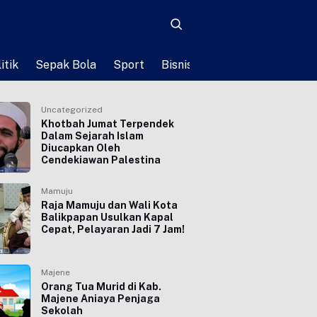
itik
Sepak Bola
Sport
Bisnis
Teknologi
Life St
Uncategorized
Khotbah Jumat Terpendek
Dalam Sejarah Islam
Diucapkan Oleh
Cendekiawan Palestina
Mamuju
Raja Mamuju dan Wali Kota
Balikpapan Usulkan Kapal
Cepat, Pelayaran Jadi 7 Jam!
Majene
Orang Tua Murid di Kab.
Majene Aniaya Penjaga
Sekolah