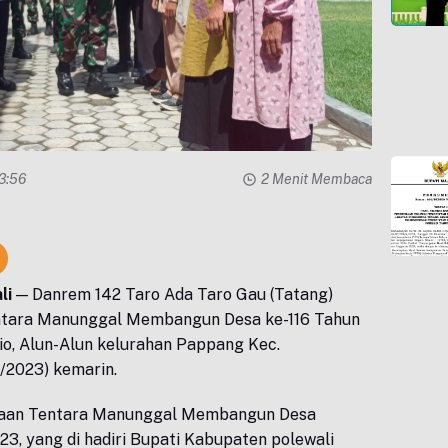
13:56
2 Menit Membaca
li
— Danrem 142 Taro Ada Taro Gau (Tatang)
tara Manunggal Membangun Desa ke-116 Tahun
o, Alun-Alun kelurahan Pappang Kec.
/2023) kemarin.
aan Tentara Manunggal Membangun Desa
3, yang di hadiri Bupati Kabupaten polewali